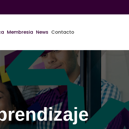
ca
Membresia
News
Contacto
prendizaje